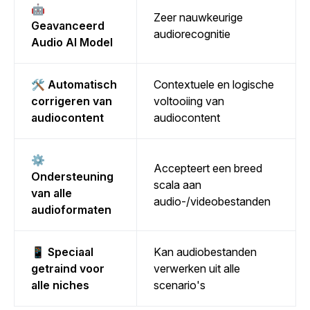
🤖
Zeer nauwkeurige
Geavanceerd
audiorecognitie
Audio AI Model
🛠️ Automatisch
Contextuele en logische
corrigeren van
voltooiing van
audiocontent
audiocontent
⚙️
Accepteert een breed
Ondersteuning
scala aan
van alle
audio-/videobestanden
audioformaten
📱 Speciaal
Kan audiobestanden
getraind voor
verwerken uit alle
alle niches
scenario's