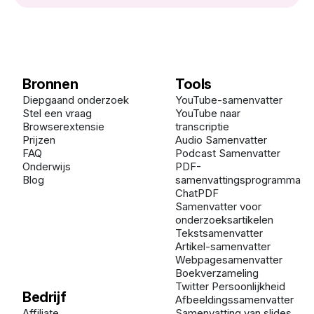
Bronnen
Tools
Diepgaand onderzoek
YouTube-samenvatter
Stel een vraag
YouTube naar
Browserextensie
transcriptie
Prijzen
Audio Samenvatter
FAQ
Podcast Samenvatter
Onderwijs
PDF-
Blog
samenvattingsprogramma
ChatPDF
Samenvatter voor
onderzoeksartikelen
Tekstsamenvatter
Artikel-samenvatter
Webpagesamenvatter
Boekverzameling
Twitter Persoonlijkheid
Bedrijf
Afbeeldingssamenvatter
Affiliate
Samenvatting van slides