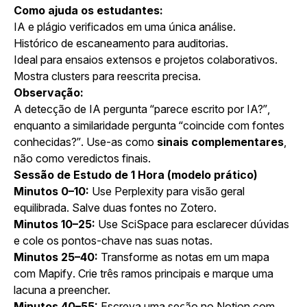
Como ajuda os estudantes:
IA e plágio verificados em uma única análise.
Histórico de escaneamento para auditorias.
Ideal para ensaios extensos e projetos colaborativos.
Mostra clusters para reescrita precisa.
Observação:
A detecção de IA pergunta “
parece escrito por IA?
”,
enquanto a similaridade pergunta “
coincide com fontes
conhecidas?
”. Use-as como
sinais complementares
,
não como veredictos finais.
Sessão de Estudo de 1 Hora (modelo prático)
Minutos 0–10:
Use
Perplexity
para visão geral
equilibrada. Salve duas fontes no
Zotero
.
Minutos 10–25:
Use
SciSpace
para esclarecer dúvidas
e cole os pontos-chave nas suas notas.
Minutos 25–40:
Transforme as notas em um mapa
com
Mapify
. Crie três ramos principais e marque uma
lacuna a preencher.
Minutos 40–55:
Escreva uma seção no
Notion
com