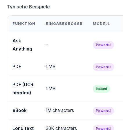
Typische Beispiele
FUNKTION
EINGABEGRÖSSE
MODELL
KO
Ask
-
Powerful
D
Anything
PDF
1 MB
Powerful
D
PDF (OCR
1 MB
Instant
M
needed)
eBook
1M characters
Powerful
M
Long text
30K characters
Powerful
D