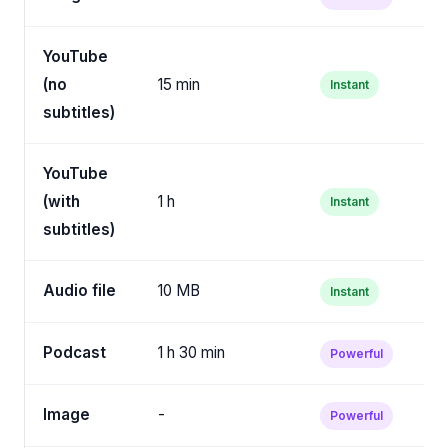
YouTube
(no
15 min
Instant
M
subtitles)
YouTube
(with
1 h
Instant
M
subtitles)
Audio file
10 MB
Instant
M
Podcast
1 h 30 min
Powerful
D
Image
-
Powerful
D