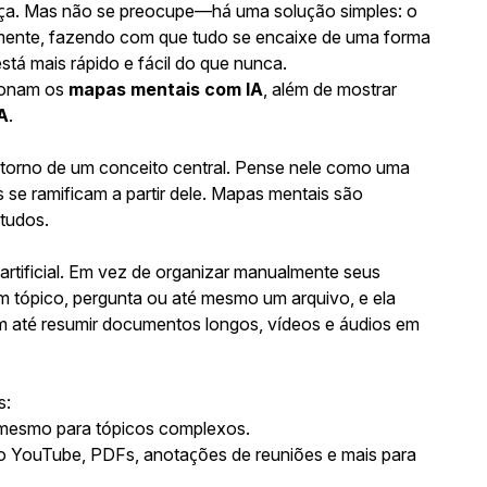
eça. Mas não se preocupe—há uma solução simples: o
almente, fazendo com que tudo se encaixe de uma forma
stá mais rápido e fácil do que nunca.
ionam os
mapas mentais com IA
, além de mostrar
A
.
m torno de um conceito central. Pense nele como uma
s se ramificam a partir dele. Mapas mentais são
studos.
artificial. Em vez de organizar manualmente seus
tópico, pergunta ou até mesmo um arquivo, e ela
 até resumir documentos longos, vídeos e áudios em
s:
 mesmo para tópicos complexos.
o YouTube, PDFs, anotações de reuniões e mais para