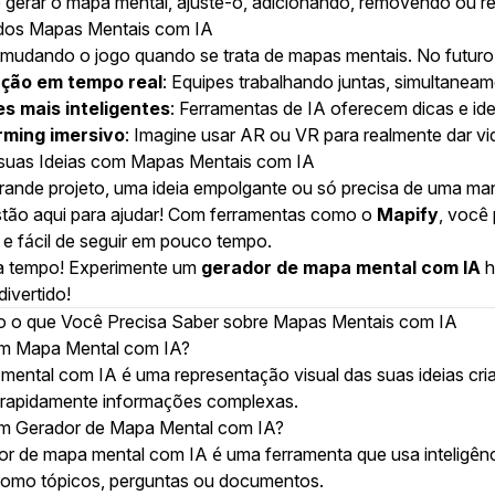
 gerar o mapa mental, ajuste-o, adicionando, removendo ou r
 dos Mapas Mentais com IA
 mudando o jogo quando se trata de mapas mentais. No futuro
ção em tempo real
: Equipes trabalhando juntas, simultane
s mais inteligentes
: Ferramentas de IA oferecem dicas e ide
rming imersivo
: Imagine usar AR ou VR para realmente dar vi
suas Ideias com Mapas Mentais com IA
ande projeto, uma ideia empolgante ou só precisa de uma ma
tão aqui para ajudar! Com ferramentas como o
Mapify
, você
o e fácil de seguir em pouco tempo.
a tempo! Experimente um
gerador de mapa mental com IA
h
divertido!
 o que Você Precisa Saber sobre Mapas Mentais com IA
um Mapa Mental com IA?
ental com IA é uma representação visual das suas ideias criada
 rapidamente informações complexas.
um Gerador de Mapa Mental com IA?
r de mapa mental com IA é uma ferramenta que usa inteligênci
como tópicos, perguntas ou documentos.