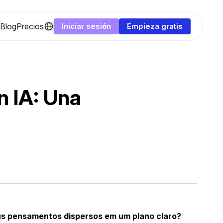
Blog
Precios
Iniciar sesión
Empieza gratis
 IA: Una
seus pensamentos dispersos em um plano claro?