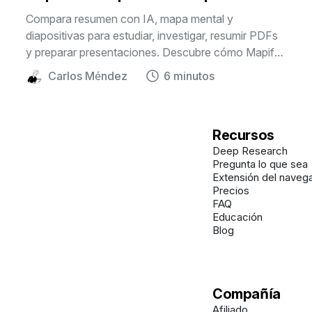
estudiar e investigar
Compara resumen con IA, mapa mental y
diapositivas para estudiar, investigar, resumir PDFs
y preparar presentaciones. Descubre cómo Mapify
ayuda a ordenar información compleja en un
Carlos Méndez
6 minutos
formato visual editable.
Recursos
Deep Research
Pregunta lo que sea
Extensión del naveg
Precios
FAQ
Educación
Blog
Compañía
Afiliado