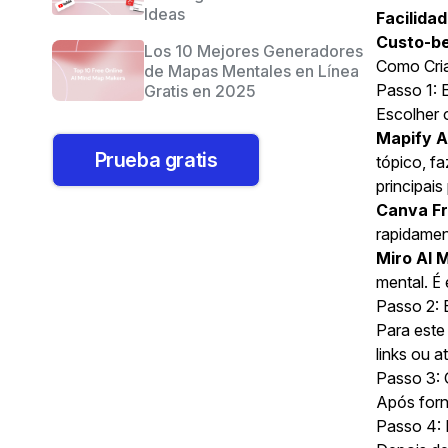
Ideas
Facilida
Custo-be
Los 10 Mejores Generadores
Como Cri
de Mapas Mentales en Línea
Passo 1: 
Gratis en 2025
Escolher 
Mapify A
Prueba gratis
tópico, f
principai
Canva F
rapidamen
Miro AI 
mental. É 
Passo 2: 
Para este
links ou a
Passo 3: 
Após forn
Passo 4: 