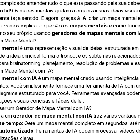
complicado entender tudo o que está passando pela sua cab
ntal
! Os mapas mentais ajudam a organizar suas ideias visu
ente faça sentido. E agora, graças à
IA
, criar um mapa mental e
a, vamos explicar o que são os
mapas mentais
e como func
r o seu próprio usando
geradores de mapas mentais com I
um Mapa Mental?
 mental
é uma representação visual de ideias, estruturada e
de a ideia principal forma o tronco, e os subtemas relacionado
 para brainstorming, planejamento, resolução de problemas e e
um Mapa Mental com IA?
 mental com IA
é um mapa mental criado usando inteligência 
os, você simplesmente fornece uma ferramenta de IA com um 
iagrama estruturado para você. Ferramentas avançadas podem
ções visuais concisas e fáceis de ler.
sar um Gerador de Mapa Mental com IA?
ara um
gerador de mapa mental com IA
traz várias vantagen
ze tempo
: Gere um mapa mental completo em segundos, até
automatizado
: Ferramentas de IA podem processar vídeos d
alizações claras.