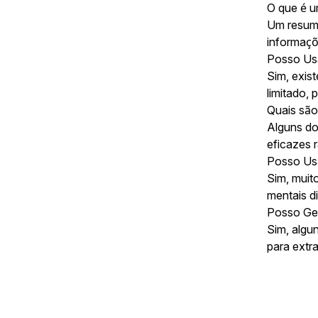
O que é 
Um resumi
informaçõ
Posso Usa
Sim, exis
limitado,
Quais são
Alguns do
eficazes 
Posso Usa
Sim, muit
mentais di
Posso Ger
Sim, algu
para extr