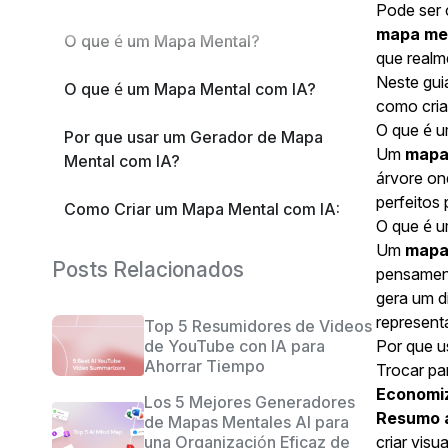
Pode ser 
mapa me
O que é um Mapa Mental?
que realm
Neste gui
O que é um Mapa Mental com IA?
como cria
O que é 
Por que usar um Gerador de Mapa
Um
mapa
Mental com IA?
árvore on
perfeitos
Como Criar um Mapa Mental com IA:
O que é 
Um Guia Simples Passo a Passo
Um
mapa
Posts Relacionados
pensament
O Futuro dos Mapas Mentais com IA
gera um d
representa
Top 5 Resumidores de Videos
Organize suas Ideias com Mapas
de YouTube con IA para
Por que u
Mentais com IA
Ahorrar Tiempo
Trocar p
Economi
Los 5 Mejores Generadores
Resumo 
de Mapas Mentales AI para
una Organización Eficaz de
criar visu