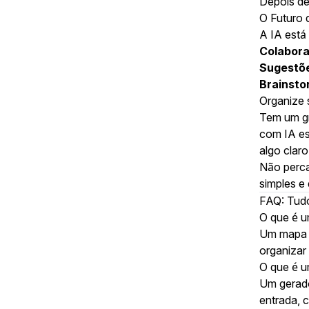
Depois de
O Futuro
A IA está
Colabora
Sugestõe
Brainsto
Organize 
Tem um gr
com IA es
algo clar
Não perc
simples e 
FAQ: Tudo
O que é 
Um mapa m
organizar
O que é 
Um gerado
entrada, 