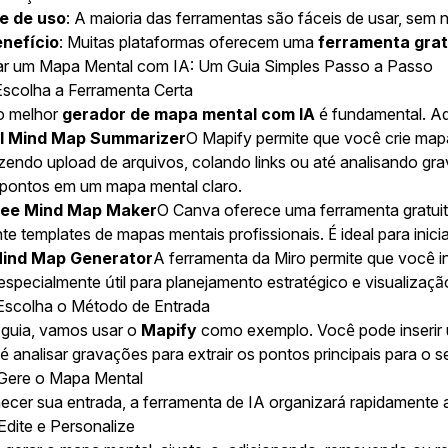
de de uso
: A maioria das ferramentas são fáceis de usar, sem
nefício
: Muitas plataformas oferecem uma
ferramenta grat
ar um Mapa Mental com IA: Um Guia Simples Passo a Passo
Escolha a Ferramenta Certa
o melhor
gerador de mapa mental com IA
é fundamental. A
I Mind Map Summarizer
O Mapify permite que você crie map
azendo upload de arquivos, colando links ou até analisando g
s pontos em um mapa mental claro.
ree Mind Map Maker
O Canva oferece uma ferramenta gratuita
te templates de mapas mentais profissionais. É ideal para inici
Mind Map Generator
A ferramenta da Miro permite que você 
especialmente útil para planejamento estratégico e visualizaçã
Escolha o Método de Entrada
 guia, vamos usar o
Mapify
como exemplo. Você pode inserir u
té analisar gravações para extrair os pontos principais para o 
Gere o Mapa Mental
ecer sua entrada, a ferramenta de IA organizará rapidamente
Edite e Personalize