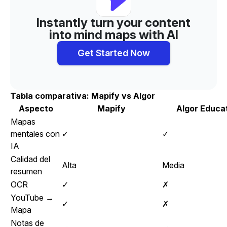
Instantly turn your content
into mind maps with AI
Get Started Now
Tabla comparativa: Mapify vs Algor
Aspecto
Mapify
Algor Educa
Mapas
mentales con
✓
✓
IA
Calidad del
Alta
Media
resumen
OCR
✓
✗
YouTube →
✓
✗
Mapa
Notas de