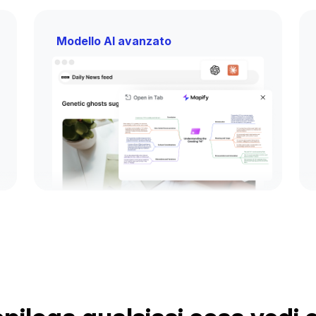
Modello AI avanzato
Riepiloghi più intelligenti, meno
sforzo
Sfrutta GPT e Gemini con strumenti
professionali di mappatura mentale per
una sintesi fluida e diretta delle pagine
web.