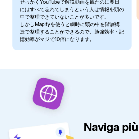
せっかくYouTubeで解説動画を観たのに翌日
にはすべて忘れてしまうという人は情報を頭の
中で整理できていないことが多いです。
しかしMapifyを使うと瞬時に頭の中を階層構
造で整理することができるので、勉強効率・記
憶効率がマジで10倍になります。
Naviga più