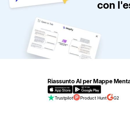
con l'
Riassunto AI per Mappe Menta
Trustpilot
Product Hunt
G2