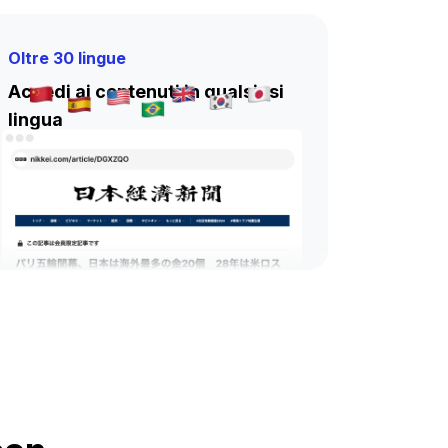
Oltre 30 lingue
Accedi ai contenuti in qualsiasi
lingua
Supporta oltre 30 lingue, rendendo i
contenuti complessi facili da
comprendere, indipendentemente dalla
loro origine.