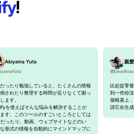
fy
!
Akiyama Yuta
親愛的
iyamaYuta
@DearRoa
だったり勉強していると、たくさんの情報
比起從零發
倒されたり整理する時間が足りなくて困っ
到一些你沒
します。
個根基上，
pifyを使えばそんな悩みを解決することが
請它在生成
ます。このツールのすごいところとしては
Fだったり、動画、ウェブサイトなどのい
な形式の情報を自動的にマインドマップに