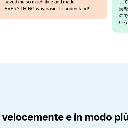
saved me so much time and made
して
EVERYTHING way easier to understand!
実際
ので
いう
 velocemente e in modo più 