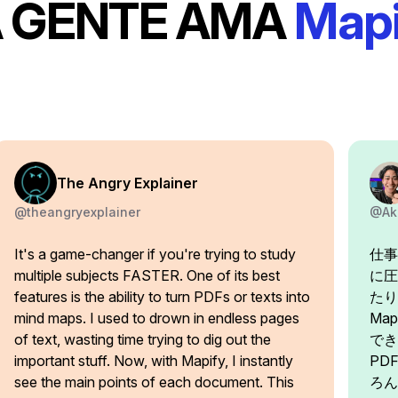
A GENTE AMA
Mapi
The Angry Explainer
@theangryexplainer
@Ak
It's a game-changer if you're trying to study
仕事
multiple subjects FASTER. One of its best
に圧
features is the ability to turn PDFs or texts into
たり
mind maps. I used to drown in endless pages
Ma
of text, wasting time trying to dig out the
でき
important stuff. Now, with Mapify, I instantly
PD
see the main points of each document. This
ろん