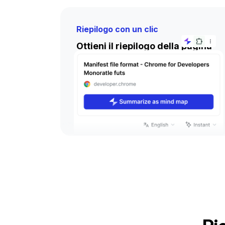
Riepilogo con un clic
Ottieni il riepilogo della pagina
web istantaneamente
Risparmia tempo senza sforzo
generando mappe mentali chiare e
concise con un solo clic.