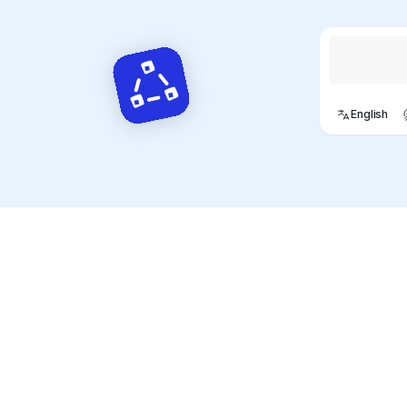
Chatta con
English