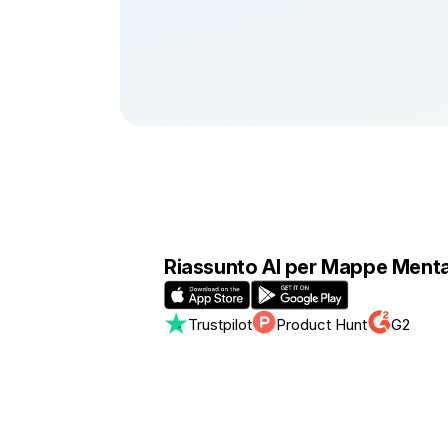
Riassunto AI per Mappe Menta
Trustpilot
Product Hunt
G2