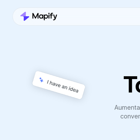
T
Aumenta l
conver