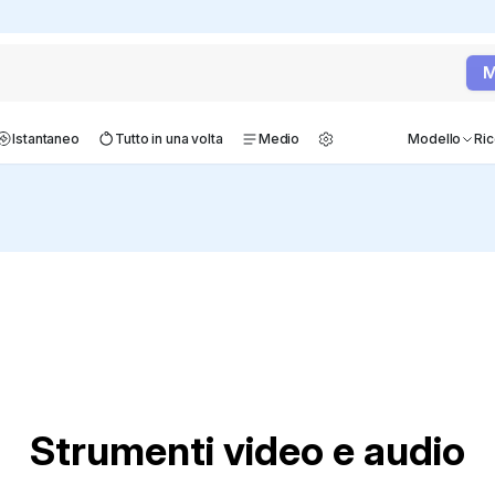
M
 Mapify e trasforma le tue idee in mappe mentali istantaneame
Istantaneo
Tutto in una volta
Medio
Modello
Ri
Strumenti video e audio