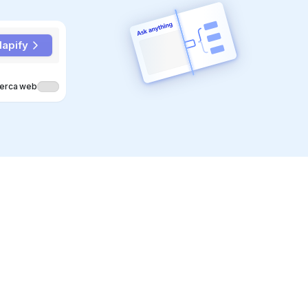
apify
nte!
cerca web