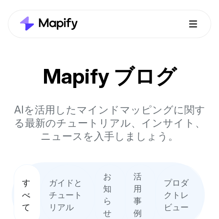
Mapify ブログ
AIを活用したマインドマッピングに関す
る最新のチュートリアル、インサイト、
ニュースを入手しましょう。
お
活
す
ガイドと
プロダ
知
用
べ
チュート
クトレ
ら
事
て
リアル
ビュー
せ
例