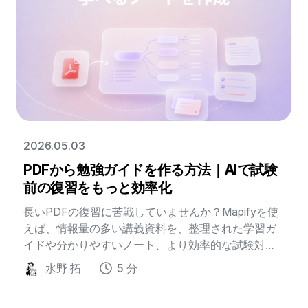
2026.05.03
PDFから勉強ガイドを作る方法｜AIで試験
前の復習をもっと効率化
長いPDFの復習に苦戦していませんか？Mapifyを使
えば、情報量の多い講義資料を、整理された学習ガ
イドや分かりやすいノート、より効率的な試験対策
フローに変えられます。
水野 拓
5 分