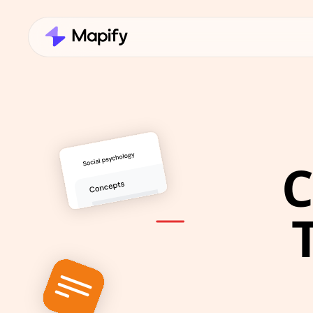
С
 Текст в карты 