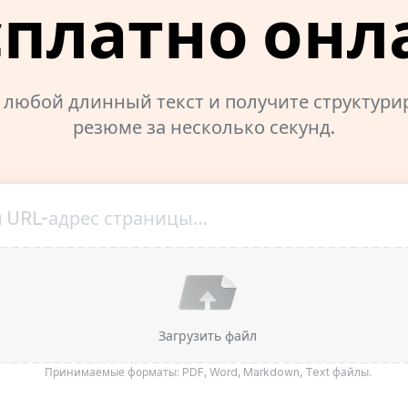
сплатно онл
 любой длинный текст и получите структур
резюме за несколько секунд.
и URL-адрес страницы…
Загрузить файл
Принимаемые форматы: PDF, Word, Markdown, Text файлы.