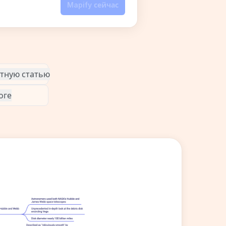
Mapify сейчас
стную статью
оге