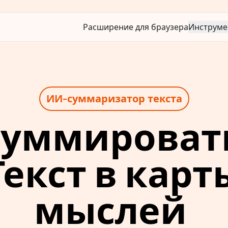
Расширение для браузера
Инструме
ИИ-суммаризатор текста
уммировать
мыслей 
