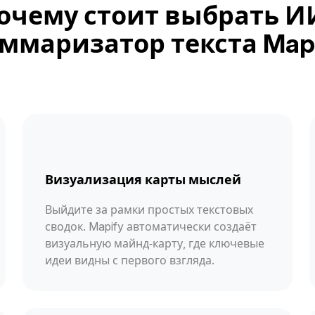
очему стоит выбрать И
ммаризатор текста Map
Визуализация карты мыслей
Выйдите за рамки простых текстовых
сводок. Mapify автоматически создаёт
визуальную майнд‑карту, где ключевые
идеи видны с первого взгляда.