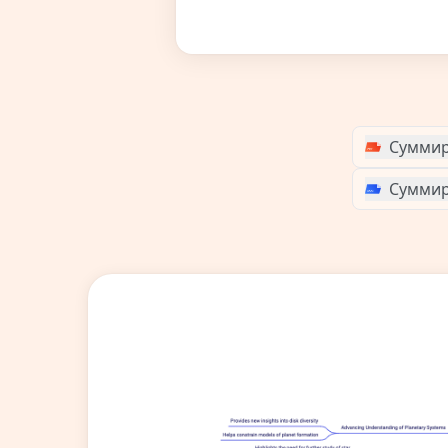
Суммир
Суммир