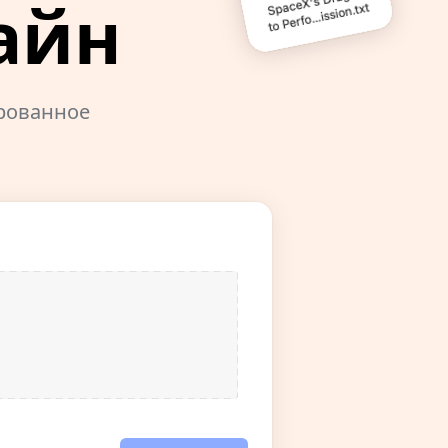
айн
ированное