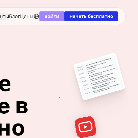
нты
Блог
Цены
Войти
Начать бесплатно
 
 в 
тно