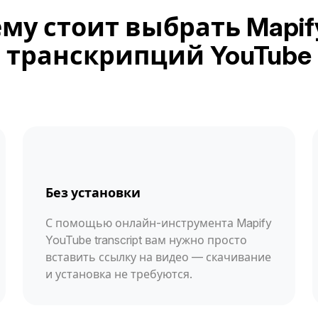
му стоит выбрать Mapif
транскрипций YouTube
Без установки
С помощью онлайн-инструмента Mapify
YouTube transcript вам нужно просто
вставить ссылку на видео — скачивание
и установка не требуются.