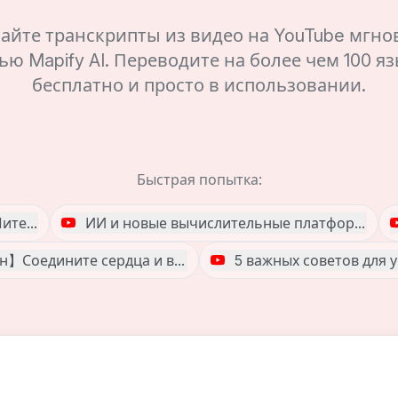
айте транскрипты из видео на YouTube мгно
ю Mapify AI. Переводите на более чем 100 я
бесплатно и просто в использовании.
Быстрая попытка:
Питера Диамандиса #FII8 о будущем #AI
ИИ и новые вычислительные платформы с 
】Соедините сердца и выполните 4 тренировки впятеро
5 важных советов для 