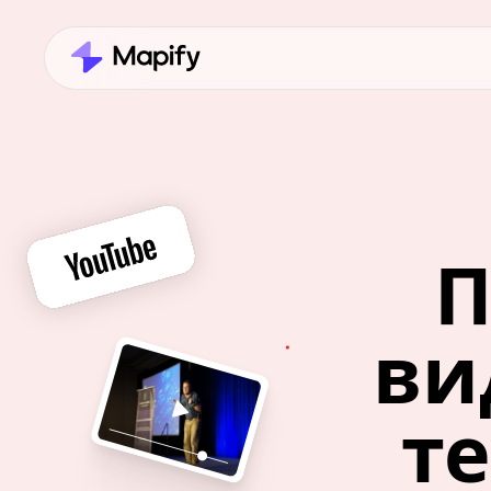
П
ви
те