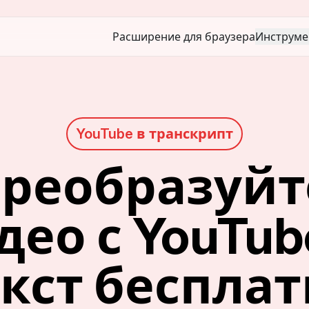
Расширение для браузера
Инструме
YouTube в транскрипт
реобразуйте
део с YouTube
кст беспла