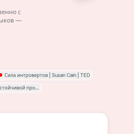
венно с
зыков —
Дженсеном Хуангом и Марком Цукербергом
Сила интровертов | Susan Cain | TED
м 3 дня подряд!
устойчивой продуктивности