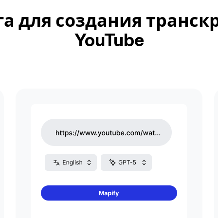
га для создания транск
YouTube