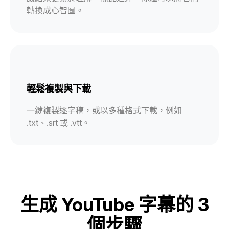
轉換成心智圖。
輕鬆複製與下載
一鍵複製逐字稿，或以多種格式下載，例如
.txt、.srt 或 .vtt。
生成 YouTube 字幕的 3
個步驟