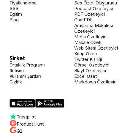
Fiyatlandırma
Ses Özeti Oluşturucu
SSS
Podcast Özetleyici
Eğitim
PDF Özetleyici
Blog
ChatPDF
Araştırma Makalesi
Özetleyici
Metin Özetleyici
Makale Özeti
Web Sitesi Özetleyici
Kitap Özeti
Şirket
Twitter Kişiliği
Ortaklık Programı
Görsel Özetleyici
İletişim
Slayt Özetleyici
Kullanım Şartları
Excel Özeti
Gizlilik
Markdown Özetleyici
Trustpilot
Product Hunt
G2