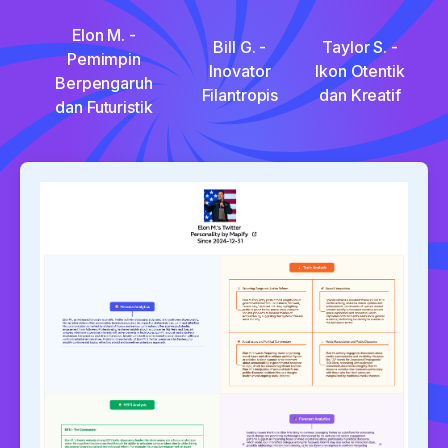
Elon M. -
Bill G. -
Taylor S. -
Pemimpin
Inovator
Ikon Otentik
Berpengaruh
Filantropis
dan Kreatif
dan Futuristik