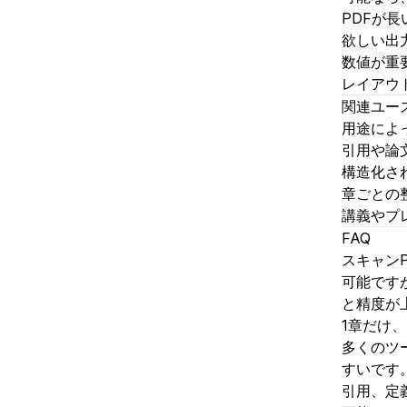
PDFが
欲しい出
数値が重
レイアウ
関連ユー
用途によ
引用や論
構造化さ
章ごとの
講義やプ
FAQ
スキャン
可能です
と精度が
1章だけ
多くのツ
すいです
引用、定