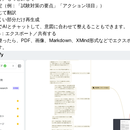
定（例：「試験対策の要点」「アクション項目」）
じて翻訳
くい部分だけ再生成
でAIとチャットして、意図に合わせて整えることもできます。
3：エクスポート／共有する
整ったら、PDF、画像、Markdown、XMind形式などでエ
す。