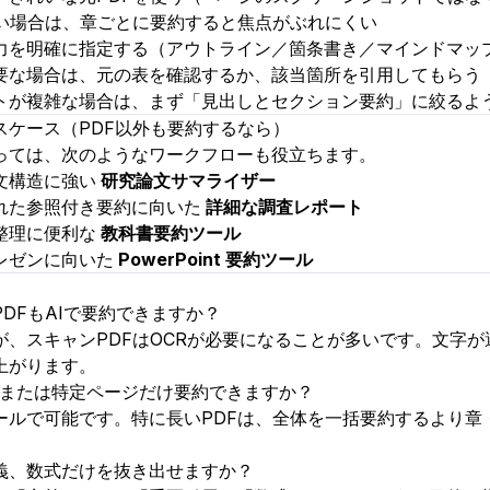
長い場合は、章ごとに要約すると焦点がぶれにくい
力を明確に指定する（アウトライン／箇条書き／マインドマッ
要な場合は、元の表を確認するか、該当箇所を引用してもらう
トが複雑な場合は、まず「見出しとセクション要約」に絞るよ
スケース（PDF以外も要約するなら）
っては、次のようなワークフローも役立ちます。
文構造に強い
研究論文サマライザー
れた参照付き要約に向いた
詳細な調査レポート
整理に便利な
教科書要約ツール
レゼンに向いた
PowerPoint 要約ツール
PDFもAIで要約できますか？
が、スキャンPDFはOCRが必要になることが多いです。文字
上がります。
、または特定ページだけ要約できますか？
ールで可能です。特に長いPDFは、全体を一括要約するより章
。
義、数式だけを抜き出せますか？