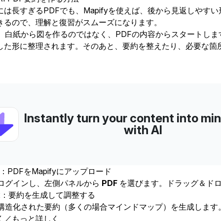
には長すぎるPDFでも、
Mapify
を使えば、後から見返しやすい
きるので、理解と復習がスムーズになります。
fyは、白紙から図を作るのではなく、PDFの内容からスタート
した形に整理されます。そのあと、要約を整えたり、必要な箇
Instantly turn your content into m
with AI
：PDFをMapifyにアップロード
yにログインし、左側パネルから
PDF
を選びます。ドラッグ＆ドロ
2：要約を生成して調整する
fyが構造化された要約（多くの場合マインドマップ）を生成しま
く／もっと詳しく