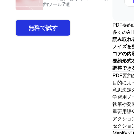
約ツール7選
PDF要約
無料で試す
多くのAI
読み取れ
ノイズを
コアの内
要約形式
調整でき
PDF要
目的によ
意思決定
学習用ノ
執筆や発
重要用語
アクショ
セクショ
Mapify