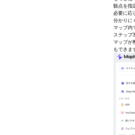
観点を指
必要に応
分かりに
マップ内
ステップ
マップが
もできま