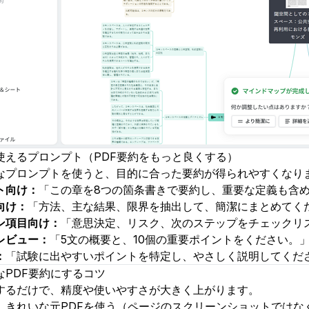
使えるプロンプト（PDF要約をもっと良くする）
なプロンプトを使うと、目的に合った要約が得られやすくなり
ト
向け：
「この章を8つの箇条書きで要約し、重要な定義も含
向け：
「方法、主な結果、限界を抽出して、簡潔にまとめてく
ン項目向け：
「意思決定、リスク、次のステップをチェックリ
レビュー：
「5文の概要と、10個の重要ポイントをください。
：
「試験に出やすいポイントを特定し、やさしく説明してくだ
なPDF要約にするコツ
するだけで、精度や使いやすさが大きく上がります。
、きれいな元PDFを使う（ページのスクリーンショットではな