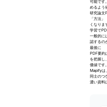
可能です
めるよう
研究論文
「方法」
くなりま
学習でP
一般的に
認するの
最後に
PDF要
を把握し
価値です
Mapi
同士のつ
濃い資料