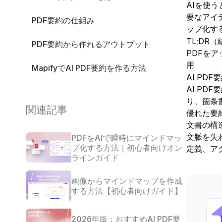
AIを使
要なアイ
PDF要約の仕組み
ップ化す
TL;DR
PDF要約から作れるアウトプット
PDFをア
用
MapifyでAI PDF要約を作る方法
AI PD
AI PD
コピペで使えるプロンプト（PDF要約
り、箇条
をもっと良くする）
関連記事
優れた要
文書の構
より正確なPDF要約にするコツ
文脈を失
PDFをAIで瞬時にマインドマッ
プ化する方法｜初心者向けオン
定義、ア
関連ユースケース（PDF以外も要約す
ラインガイド
るなら）
画像からマインドマップを作成
FAQ
する方法【初心者向けガイド】
最後に
2026年版：おすすめAI PDF要