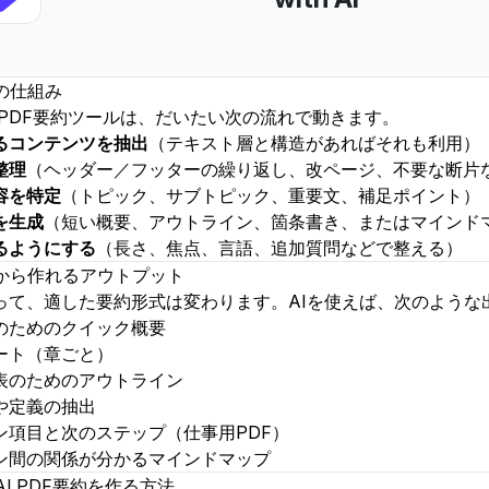
の仕組み
PDF要約ツール
は、だいたい次の流れで動きます。
るコンテンツを抽出
（テキスト層と構造があればそれも利用）
整理
（ヘッダー／フッターの繰り返し、改ページ、不要な断片
容を特定
（トピック、サブトピック、重要文、補足ポイント）
を生成
（短い概要、アウトライン、箇条書き、またはマインド
るようにする
（長さ、焦点、言語、追加質問などで整える）
約から作れるアウトプット
って、適した要約形式は変わります。AIを使えば、次のような
のためのクイック概要
ート（章ごと）
表のためのアウトライン
や定義の抽出
ン項目と次のステップ（仕事用PDF）
ン間の関係が分かるマインドマップ
でAI PDF要約を作る方法