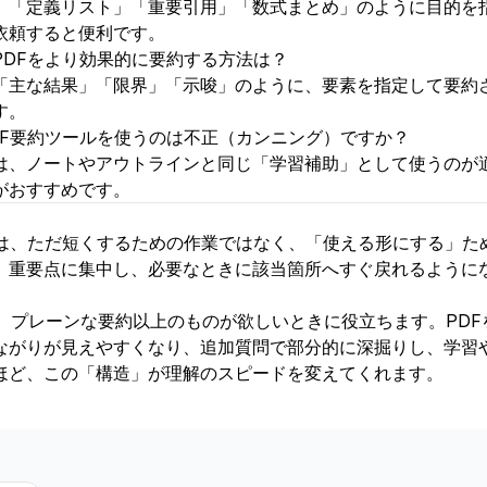
。「定義リスト」「重要引用」「数式まとめ」のように目的を
依頼すると便利です。
PDFをより効果的に要約する方法は？
「主な結果」「限界」「示唆」のように、要素を指定して要約
す。
DF要約ツールを使うのは不正（カンニング）ですか？
は、ノートやアウトラインと同じ「学習補助」として使うのが
がおすすめです。
約は、ただ短くするための作業ではなく、「使える形にする」た
、重要点に集中し、必要なときに該当箇所へすぐ戻れるように
。
fyは、プレーンな要約以上のものが欲しいときに役立ちます。P
ながりが見えやすくなり、追加質問で部分的に深掘りし、学習
ほど、この「構造」が理解のスピードを変えてくれます。