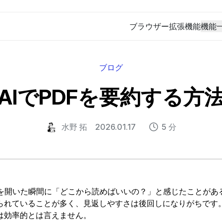
ブラウザー拡張機能
機能
ブログ
AIでPDFを要約する方
水野 拓
2026.01.17
5 分
Fを開いた瞬間に「どこから読めばいいの？」と感じたことがあ
られていることが多く、見返しやすさは後回しになりがちです
は効率的とは言えません。