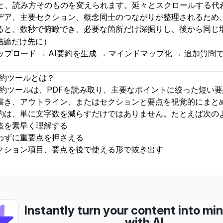
うと、読み方そのものを変えられます。延々とスクロールする代
デア、主要セクション、概念同士のつながりが整理されるため
ると、数秒で俯瞰でき、必要な箇所だけ深掘りし、後から同じ
（結論だけ先に）
ップロード → AI要約を生成 → マインドマップ化 → 追加
F要約ツールとは？
F要約ツール
は、PDFを読み取り、主要なポイントに絞った短い
書き、アウトライン、またはセクションと要点を視覚的にまと
約は、単に文字数を減らすだけではありません。たとえば次の
造を素早く理解する
わずに重要点を押さえる
クション項目、要点を後で使える形で抜き出す
Instantly turn your content into m
with AI