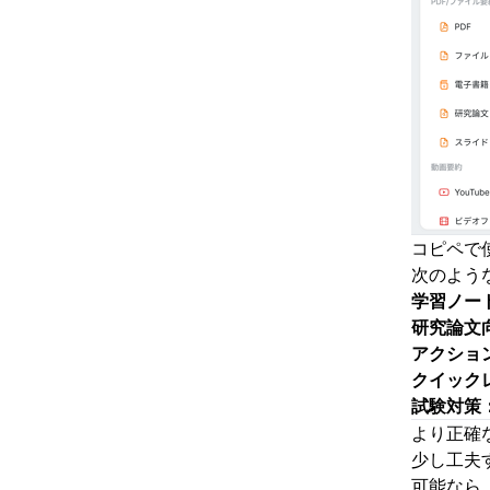
コピペで
次のよう
学習ノー
研究論文
アクショ
クイック
試験対策
より正確
少し工夫
可能なら